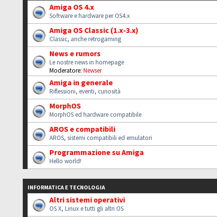
Amiga OS 4.x
Software e hardware per OS4.x
Amiga OS Classic (1.x-3.x)
Classic, anche retrogaming
News e rumors
Le nostre news in homepage
Moderatore:
Newser
Amiga in generale
Riflessioni, eventi, curiosità
MorphOS
MorphOS ed hardware compatibile
AROS e compatibili
AROS, sistemi compatibili ed emulatori
Programmazione su Amiga
Hello world!
INFORMATICA E TECNOLOGIA
Altri sistemi operativi
OS X, Linux e tutti gli altri OS