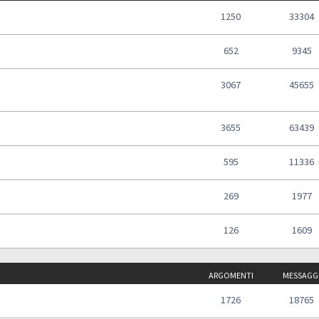
1250
33304
652
9345
3067
45655
3655
63439
595
11336
269
1977
126
1609
ARGOMENTI
MESSAGG
1726
18765