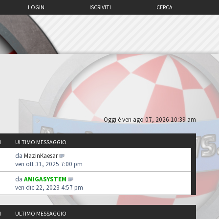
LOGIN
ISCRIVITI
CERCA
Oggi è ven ago 07, 2026 10:39 am
I
ULTIMO MESSAGGIO
da
MazinKaesar
ven ott 31, 2025 7:00 pm
da
AMIGASYSTEM
ven dic 22, 2023 4:57 pm
I
ULTIMO MESSAGGIO