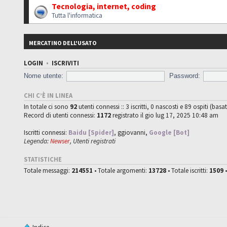
Tecnologia, internet, coding
Tutta l'informatica
MERCATINO DELL'USATO
LOGIN
•
ISCRIVITI
Nome utente:
Password:
CHI C’È IN LINEA
In totale ci sono
92
utenti connessi :: 3 iscritti, 0 nascosti e 89 ospiti (basat
Record di utenti connessi:
1172
registrato il gio lug 17, 2025 10:48 am
Iscritti connessi:
Baidu [Spider]
,
ggiovanni
,
Google [Bot]
Legenda:
Newser
,
Utenti registrati
STATISTICHE
Totale messaggi:
214551
• Totale argomenti:
13728
• Totale iscritti:
1509
•