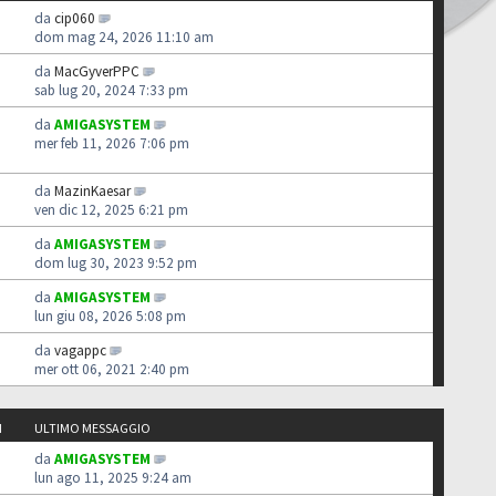
da
cip060
dom mag 24, 2026 11:10 am
da
MacGyverPPC
sab lug 20, 2024 7:33 pm
da
AMIGASYSTEM
mer feb 11, 2026 7:06 pm
da
MazinKaesar
ven dic 12, 2025 6:21 pm
da
AMIGASYSTEM
dom lug 30, 2023 9:52 pm
da
AMIGASYSTEM
lun giu 08, 2026 5:08 pm
da
vagappc
mer ott 06, 2021 2:40 pm
I
ULTIMO MESSAGGIO
da
AMIGASYSTEM
lun ago 11, 2025 9:24 am