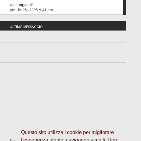
da
amigait
gio dic 25, 2025 9:41 pm
I
ULTIMO MESSAGGIO
Questo sito utilizza i cookie per migliorare
l'esperienza utente, navigando accetti il loro
Staff
•
Cancella cookie
• Tutti gli orari sono UTC + 1 ora [
ora legale
]