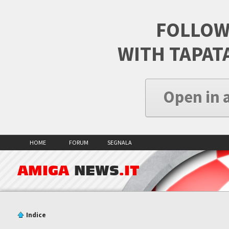
FOLLOW
WITH TAPAT
Open in 
HOME
FORUM
SEGNALA
AMIGA
NEWS
.IT
Indice