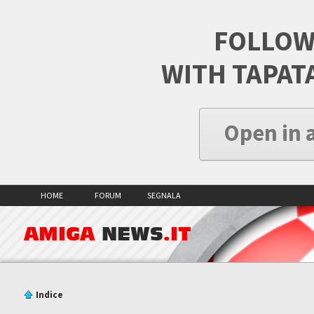
FOLLOW
WITH TAPAT
Open in 
HOME
FORUM
SEGNALA
AMIGA
NEWS
.IT
Indice