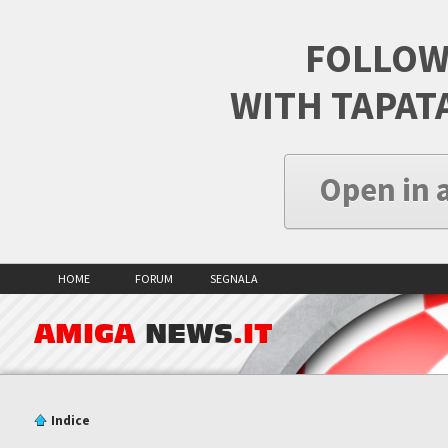
FOLLOW
WITH TAPAT
Open in 
HOME
FORUM
SEGNALA
AMIGA
NEWS
.IT
Indice