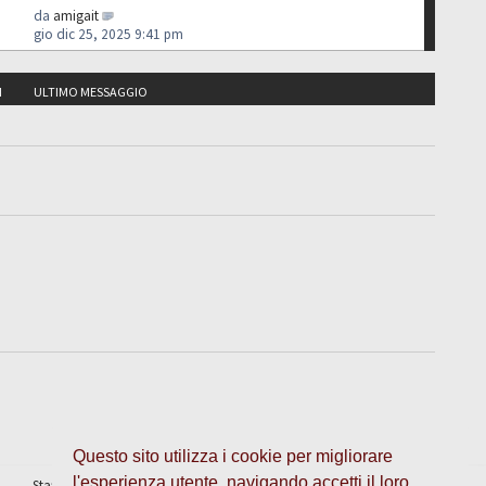
da
amigait
gio dic 25, 2025 9:41 pm
I
ULTIMO MESSAGGIO
Questo sito utilizza i cookie per migliorare
l'esperienza utente, navigando accetti il loro
Staff
•
Cancella cookie
• Tutti gli orari sono UTC + 1 ora [
ora legale
]