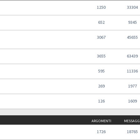
1250
33304
652
9345
3067
45655
3655
63439
595
11336
269
1977
126
1609
ARGOMENTI
MESSAGG
1726
18765