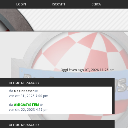
LOGIN
ISCRIVITI
CERCA
Oggi è ven ago 07, 2026 11:25 am
I
ULTIMO MESSAGGIO
da
MazinKaesar
ven ott 31, 2025 7:00 pm
da
AMIGASYSTEM
ven dic 22, 2023 4:57 pm
I
ULTIMO MESSAGGIO