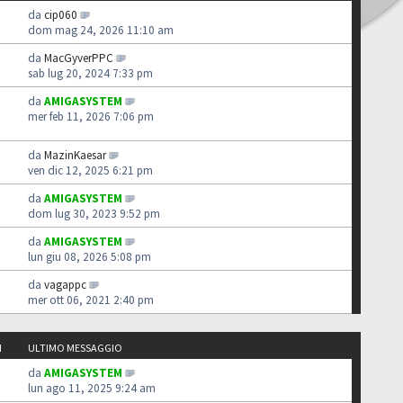
da
cip060
dom mag 24, 2026 11:10 am
da
MacGyverPPC
sab lug 20, 2024 7:33 pm
da
AMIGASYSTEM
mer feb 11, 2026 7:06 pm
da
MazinKaesar
ven dic 12, 2025 6:21 pm
da
AMIGASYSTEM
dom lug 30, 2023 9:52 pm
da
AMIGASYSTEM
lun giu 08, 2026 5:08 pm
da
vagappc
mer ott 06, 2021 2:40 pm
I
ULTIMO MESSAGGIO
da
AMIGASYSTEM
lun ago 11, 2025 9:24 am