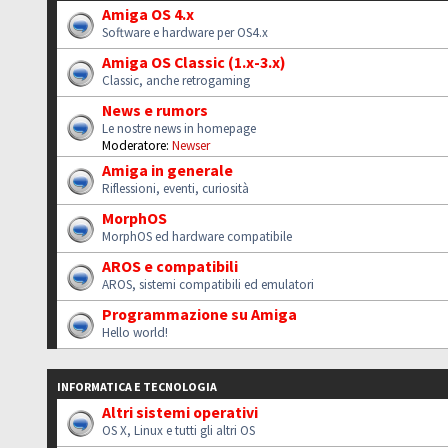
Amiga OS 4.x
Software e hardware per OS4.x
Amiga OS Classic (1.x-3.x)
Classic, anche retrogaming
News e rumors
Le nostre news in homepage
Moderatore:
Newser
Amiga in generale
Riflessioni, eventi, curiosità
MorphOS
MorphOS ed hardware compatibile
AROS e compatibili
AROS, sistemi compatibili ed emulatori
Programmazione su Amiga
Hello world!
INFORMATICA E TECNOLOGIA
Altri sistemi operativi
OS X, Linux e tutti gli altri OS