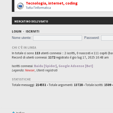
Tecnologia, internet, coding
Tutta l'informatica
MERCATINO DELL'USATO
LOGIN
•
ISCRIVITI
Nome utente:
Password:
CHI C’È IN LINEA
In totale ci sono
113
utenti connessi :: 2 iscritti, 0 nascosti e 111 ospiti (ba
Record di utenti connessi:
1172
registrato il gio lug 17, 2025 10:48 am
Iscritti connessi:
Baidu [Spider]
,
Google Adsense [Bot]
Legenda:
Newser
,
Utenti registrati
STATISTICHE
Totale messaggi:
214551
• Totale argomenti:
13728
• Totale iscritti:
1509
•