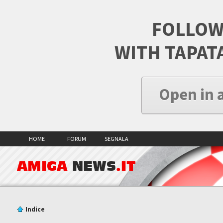
FOLLOW
WITH TAPAT
Open in 
HOME
FORUM
SEGNALA
AMIGA
NEWS
.IT
Indice