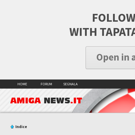
FOLLOW
WITH TAPAT
Open in 
HOME
FORUM
SEGNALA
AMIGA
NEWS
.IT
Indice