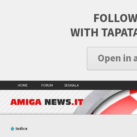
FOLLOW
WITH TAPAT
Open in 
HOME
FORUM
SEGNALA
AMIGA
NEWS
.IT
Indice