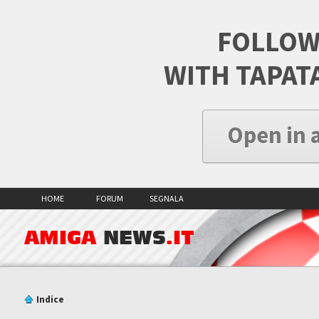
FOLLOW
WITH TAPAT
Open in 
HOME
FORUM
SEGNALA
AMIGA
NEWS
.IT
Indice