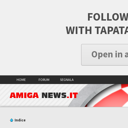
FOLLOW
WITH TAPAT
Open in 
HOME
FORUM
SEGNALA
AMIGA
NEWS
.IT
Indice