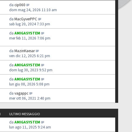
da
cip060
dom mag 24, 2026 11:10 am
da
MacGyverPPC
sab lug 20, 2024 7:33 pm
da
AMIGASYSTEM
mer feb 11, 2026 7:06 pm
da
MazinKaesar
ven dic 12, 2025 6:21 pm
da
AMIGASYSTEM
dom lug 30, 2023 9:52 pm
da
AMIGASYSTEM
lun giu 08, 2026 5:08 pm
da
vagappc
mer ott 06, 2021 2:40 pm
I
ULTIMO MESSAGGIO
da
AMIGASYSTEM
lun ago 11, 2025 9:24 am