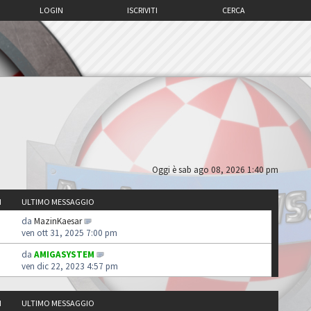
LOGIN
ISCRIVITI
CERCA
Oggi è sab ago 08, 2026 1:40 pm
I
ULTIMO MESSAGGIO
da
MazinKaesar
ven ott 31, 2025 7:00 pm
da
AMIGASYSTEM
ven dic 22, 2023 4:57 pm
I
ULTIMO MESSAGGIO