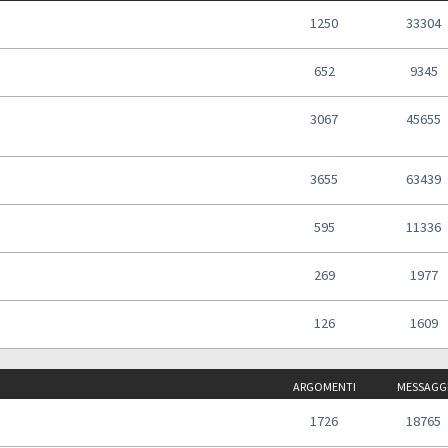
1250
33304
652
9345
3067
45655
3655
63439
595
11336
269
1977
126
1609
ARGOMENTI
MESSAGG
1726
18765