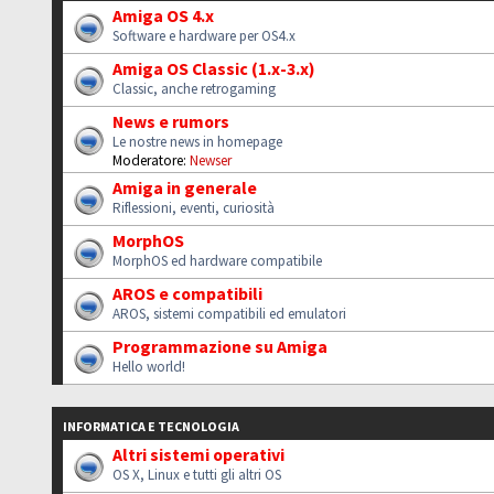
Amiga OS 4.x
Software e hardware per OS4.x
Amiga OS Classic (1.x-3.x)
Classic, anche retrogaming
News e rumors
Le nostre news in homepage
Moderatore:
Newser
Amiga in generale
Riflessioni, eventi, curiosità
MorphOS
MorphOS ed hardware compatibile
AROS e compatibili
AROS, sistemi compatibili ed emulatori
Programmazione su Amiga
Hello world!
INFORMATICA E TECNOLOGIA
Altri sistemi operativi
OS X, Linux e tutti gli altri OS