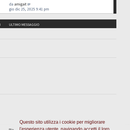
da
amigait
gio dic 25, 2025 9:41 pm
I
ULTIMO MESSAGGIO
Questo sito utilizza i cookie per migliorare
l'esperienza utente, navigando accetti il loro
Staff
•
Cancella cookie
• Tutti gli orari sono UTC + 1 ora [
ora legale
]