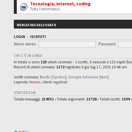
Tecnologia, internet, coding
Tutta l'informatica
MERCATINO DELL'USATO
LOGIN
•
ISCRIVITI
Nome utente:
Password:
CHI C’È IN LINEA
In totale ci sono
125
utenti connessi :: 2 iscritti, 0 nascosti e 123 ospiti (ba
Record di utenti connessi:
1172
registrato il gio lug 17, 2025 10:48 am
Iscritti connessi:
Baidu [Spider]
,
Google Adsense [Bot]
Legenda:
Newser
,
Utenti registrati
STATISTICHE
Totale messaggi:
214551
• Totale argomenti:
13728
• Totale iscritti:
1509
•