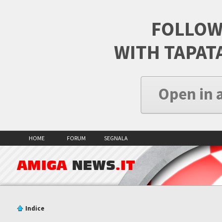
FOLLOW
WITH TAPAT
Open in 
HOME
FORUM
SEGNALA
AMIGA
NEWS
.IT
Indice