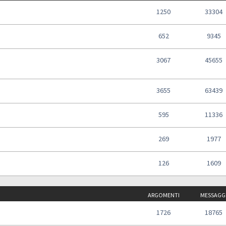
1250
33304
652
9345
3067
45655
3655
63439
595
11336
269
1977
126
1609
ARGOMENTI
MESSAGG
1726
18765