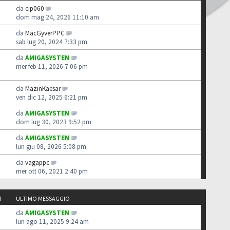
da
cip060
dom mag 24, 2026 11:10 am
da
MacGyverPPC
sab lug 20, 2024 7:33 pm
da
AMIGASYSTEM
mer feb 11, 2026 7:06 pm
da
MazinKaesar
ven dic 12, 2025 6:21 pm
da
AMIGASYSTEM
dom lug 30, 2023 9:52 pm
da
AMIGASYSTEM
lun giu 08, 2026 5:08 pm
da
vagappc
mer ott 06, 2021 2:40 pm
I
ULTIMO MESSAGGIO
da
AMIGASYSTEM
lun ago 11, 2025 9:24 am