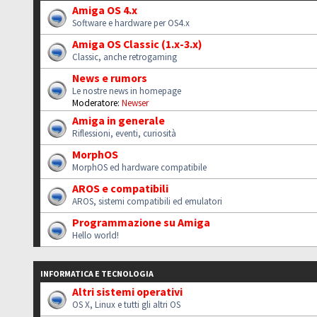
Amiga OS 4.x
Software e hardware per OS4.x
Amiga OS Classic (1.x-3.x)
Classic, anche retrogaming
News e rumors
Le nostre news in homepage
Moderatore:
Newser
Amiga in generale
Riflessioni, eventi, curiosità
MorphOS
MorphOS ed hardware compatibile
AROS e compatibili
AROS, sistemi compatibili ed emulatori
Programmazione su Amiga
Hello world!
INFORMATICA E TECNOLOGIA
Altri sistemi operativi
OS X, Linux e tutti gli altri OS