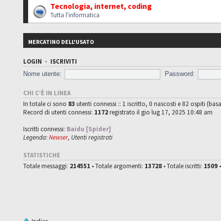
Tecnologia, internet, coding
Tutta l'informatica
MERCATINO DELL'USATO
LOGIN
•
ISCRIVITI
Nome utente:
Password:
CHI C’È IN LINEA
In totale ci sono
83
utenti connessi :: 1 iscritto, 0 nascosti e 82 ospiti (basa
Record di utenti connessi:
1172
registrato il gio lug 17, 2025 10:48 am
Iscritti connessi:
Baidu [Spider]
Legenda:
Newser
,
Utenti registrati
STATISTICHE
Totale messaggi:
214551
• Totale argomenti:
13728
• Totale iscritti:
1509
•