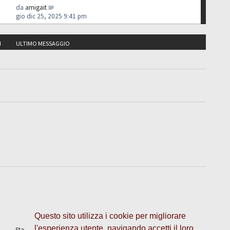
da
amigait
gio dic 25, 2025 9:41 pm
I
ULTIMO MESSAGGIO
Questo sito utilizza i cookie per migliorare
l'esperienza utente, navigando accetti il loro
Staff
•
Cancella cookie
• Tutti gli orari sono UTC + 1 ora [
ora legale
]