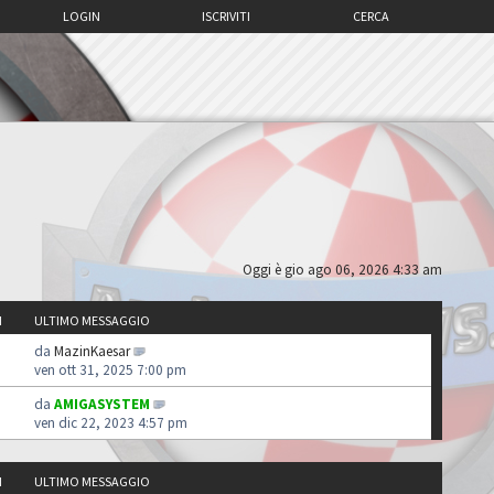
LOGIN
ISCRIVITI
CERCA
Oggi è gio ago 06, 2026 4:33 am
I
ULTIMO MESSAGGIO
da
MazinKaesar
ven ott 31, 2025 7:00 pm
da
AMIGASYSTEM
ven dic 22, 2023 4:57 pm
I
ULTIMO MESSAGGIO