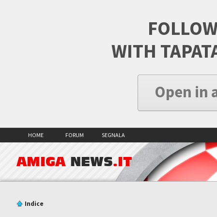
FOLLOW
WITH TAPAT
Open in 
HOME
FORUM
SEGNALA
AMIGA
NEWS
.IT
Indice