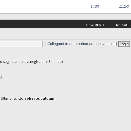
1790
21259
ARGOMENTI
MESSAGG
|
Collegami in automatico ad ogni visita
o sugli utenti attivi negli ultimi 3 minuti)
t]
 Ultimo iscritto:
roberto.balduini