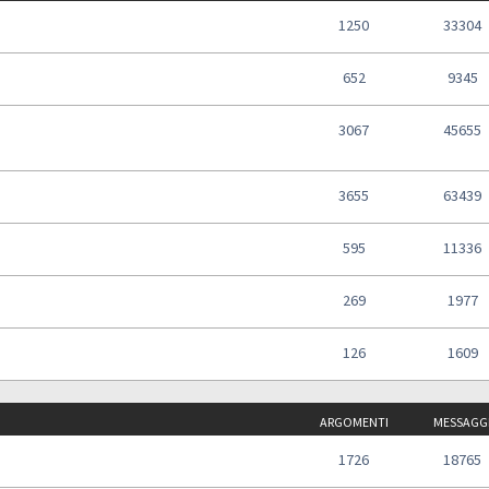
1250
33304
652
9345
3067
45655
3655
63439
595
11336
269
1977
126
1609
ARGOMENTI
MESSAGG
1726
18765