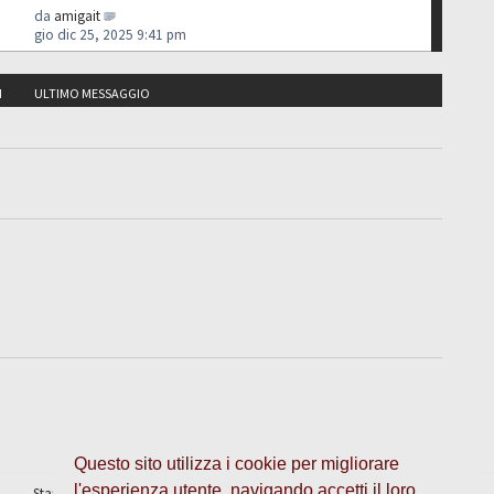
da
amigait
gio dic 25, 2025 9:41 pm
I
ULTIMO MESSAGGIO
Questo sito utilizza i cookie per migliorare
l'esperienza utente, navigando accetti il loro
Staff
•
Cancella cookie
• Tutti gli orari sono UTC + 1 ora [
ora legale
]