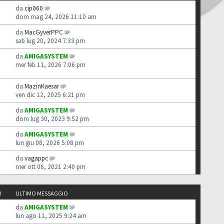
da
cip060
dom mag 24, 2026 11:10 am
da
MacGyverPPC
sab lug 20, 2024 7:33 pm
da
AMIGASYSTEM
mer feb 11, 2026 7:06 pm
da
MazinKaesar
ven dic 12, 2025 6:21 pm
da
AMIGASYSTEM
dom lug 30, 2023 9:52 pm
da
AMIGASYSTEM
lun giu 08, 2026 5:08 pm
da
vagappc
mer ott 06, 2021 2:40 pm
I
ULTIMO MESSAGGIO
da
AMIGASYSTEM
lun ago 11, 2025 9:24 am