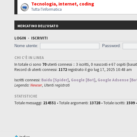
Tecnologia, internet, coding
Tutta l'informatica
MERCATINO DELL'USATO
LOGIN
•
ISCRIVITI
Nome utente:
Password:
CHI C’È IN LINEA
In totale ci sono
70
utenti connessi :: 3 iscritti, 0 nascosti e 67 ospiti (basat
Record di utenti connessi:
1172
registrato il gio lug 17, 2025 10:48 am
Iscritti connessi:
Baidu [Spider]
,
Google [Bot]
,
Google Adsense [Bo
Legenda:
Newser
,
Utenti registrati
STATISTICHE
Totale messaggi:
214551
• Totale argomenti:
13728
• Totale iscritti:
1509
•