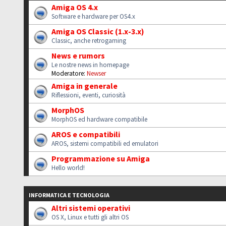
Amiga OS 4.x
Software e hardware per OS4.x
Amiga OS Classic (1.x-3.x)
Classic, anche retrogaming
News e rumors
Le nostre news in homepage
Moderatore:
Newser
Amiga in generale
Riflessioni, eventi, curiosità
MorphOS
MorphOS ed hardware compatibile
AROS e compatibili
AROS, sistemi compatibili ed emulatori
Programmazione su Amiga
Hello world!
INFORMATICA E TECNOLOGIA
Altri sistemi operativi
OS X, Linux e tutti gli altri OS