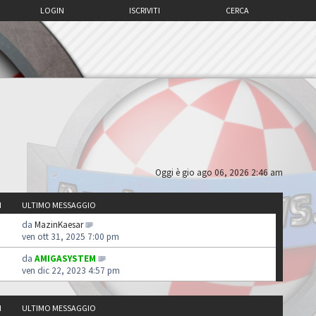
LOGIN
ISCRIVITI
CERCA
Oggi è gio ago 06, 2026 2:46 am
I
ULTIMO MESSAGGIO
da
MazinKaesar
ven ott 31, 2025 7:00 pm
da
AMIGASYSTEM
ven dic 22, 2023 4:57 pm
I
ULTIMO MESSAGGIO