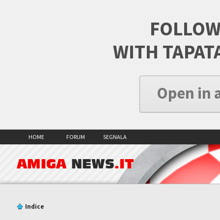
FOLLOW
WITH TAPAT
Open in 
HOME
FORUM
SEGNALA
AMIGA
NEWS
.IT
Indice