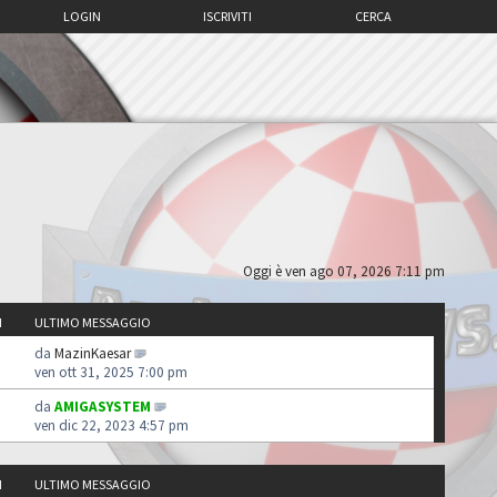
LOGIN
ISCRIVITI
CERCA
Oggi è ven ago 07, 2026 7:11 pm
I
ULTIMO MESSAGGIO
da
MazinKaesar
ven ott 31, 2025 7:00 pm
da
AMIGASYSTEM
ven dic 22, 2023 4:57 pm
I
ULTIMO MESSAGGIO