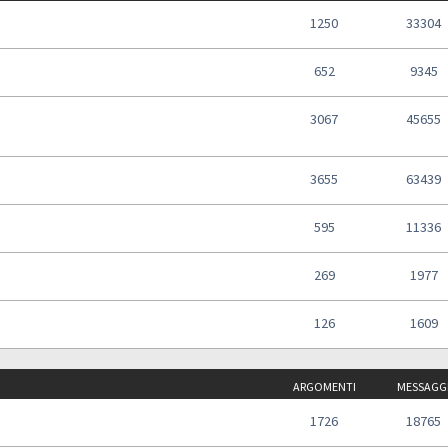
1250
33304
652
9345
3067
45655
3655
63439
595
11336
269
1977
126
1609
ARGOMENTI
MESSAGG
1726
18765