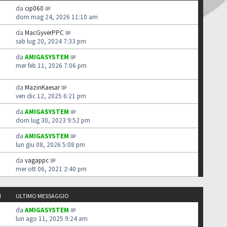
da
cip060
dom mag 24, 2026 11:10 am
da
MacGyverPPC
sab lug 20, 2024 7:33 pm
da
AMIGASYSTEM
mer feb 11, 2026 7:06 pm
da
MazinKaesar
ven dic 12, 2025 6:21 pm
da
AMIGASYSTEM
dom lug 30, 2023 9:52 pm
da
AMIGASYSTEM
lun giu 08, 2026 5:08 pm
da
vagappc
mer ott 06, 2021 2:40 pm
I
ULTIMO MESSAGGIO
da
AMIGASYSTEM
lun ago 11, 2025 9:24 am