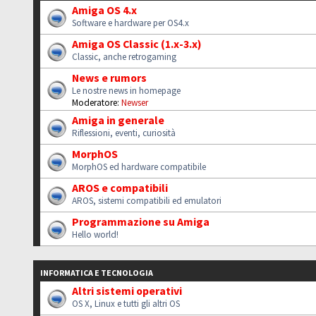
Amiga OS 4.x
Software e hardware per OS4.x
Amiga OS Classic (1.x-3.x)
Classic, anche retrogaming
News e rumors
Le nostre news in homepage
Moderatore:
Newser
Amiga in generale
Riflessioni, eventi, curiosità
MorphOS
MorphOS ed hardware compatibile
AROS e compatibili
AROS, sistemi compatibili ed emulatori
Programmazione su Amiga
Hello world!
INFORMATICA E TECNOLOGIA
Altri sistemi operativi
OS X, Linux e tutti gli altri OS