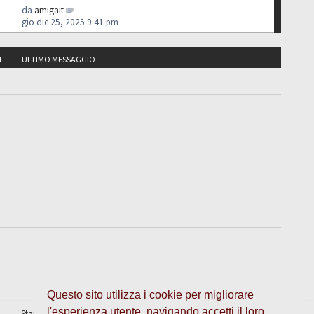
da
amigait
gio dic 25, 2025 9:41 pm
I
ULTIMO MESSAGGIO
Questo sito utilizza i cookie per migliorare
l'esperienza utente, navigando accetti il loro
Staff
•
Cancella cookie
• Tutti gli orari sono UTC + 1 ora [
ora legale
]