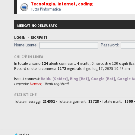
Tecnologia, internet, coding
Tutta l'informatica
MERCATINO DELL'USATO
LOGIN
•
ISCRIVITI
Nome utente:
Password:
CHI C’È IN LINEA
In totale ci sono
124
utenti connessi :: 4 iscritti, 0 nascosti e 120 ospiti (ba
Record di utenti connessi:
1172
registrato il gio lug 17, 2025 10:48 am
Iscritti connessi:
Baidu [Spider]
,
Bing [Bot]
,
Google [Bot]
,
Google A
Legenda:
Newser
,
Utenti registrati
STATISTICHE
Totale messaggi:
214551
• Totale argomenti:
13728
• Totale iscritti:
1509
•