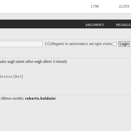
1790
21259
ARGOMENTI
MESSAGG
|
Collegami in automatico ad ogni visita
sato sugli utenti attivi negli ultimi 3 minuti)
dsense [Bot]
 Ultimo iscritto:
roberto.balduini