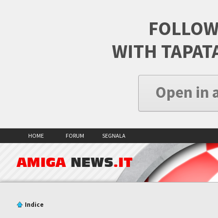
FOLLOW
WITH TAPAT
Open in 
HOME
FORUM
SEGNALA
AMIGA
NEWS
.IT
Indice