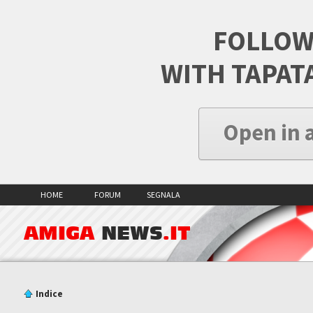
FOLLOW
WITH TAPAT
Open in 
HOME
FORUM
SEGNALA
AMIGA
NEWS
.IT
Indice