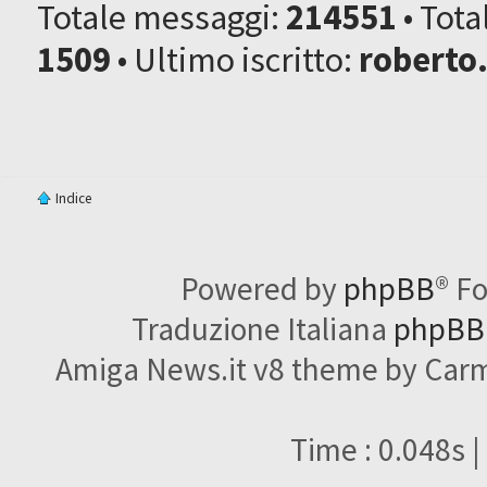
Totale messaggi:
214551
• Tot
1509
• Ultimo iscritto:
roberto
Indice
Powered by
phpBB
® F
Traduzione Italiana
phpBBI
Amiga News.it v8 theme by Carme
Time : 0.048s |