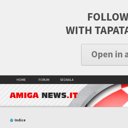
FOLLOW
WITH TAPAT
Open in 
HOME
FORUM
SEGNALA
AMIGA
NEWS
.IT
Indice