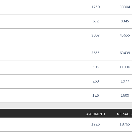
1250
33304
652
9345
3067
45655
3655
63439
595
11336
269
1977
126
1609
ARGOMENTI
MESSAGG
1726
18765