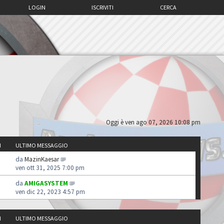
LOGIN
ISCRIVITI
CERCA
Oggi è ven ago 07, 2026 10:08 pm
I
ULTIMO MESSAGGIO
da
MazinKaesar
ven ott 31, 2025 7:00 pm
da
AMIGASYSTEM
ven dic 22, 2023 4:57 pm
I
ULTIMO MESSAGGIO