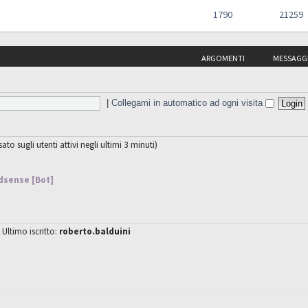
1790
21259
ARGOMENTI
MESSAGG
|
Collegami in automatico ad ogni visita
sato sugli utenti attivi negli ultimi 3 minuti)
dsense [Bot]
 Ultimo iscritto:
roberto.balduini