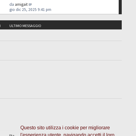
da
amigait
gio dic 25, 2025 9:41 pm
I
ULTIMO MESSAGGIO
Questo sito utilizza i cookie per migliorare
l'esperienza utente, navigando accetti il loro
Staff
•
Cancella cookie
• Tutti gli orari sono UTC + 1 ora [
ora legale
]