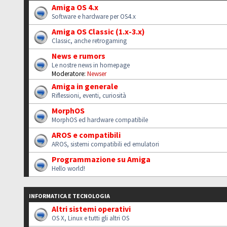
Amiga OS 4.x
Software e hardware per OS4.x
Amiga OS Classic (1.x-3.x)
Classic, anche retrogaming
News e rumors
Le nostre news in homepage
Moderatore:
Newser
Amiga in generale
Riflessioni, eventi, curiosità
MorphOS
MorphOS ed hardware compatibile
AROS e compatibili
AROS, sistemi compatibili ed emulatori
Programmazione su Amiga
Hello world!
INFORMATICA E TECNOLOGIA
Altri sistemi operativi
OS X, Linux e tutti gli altri OS