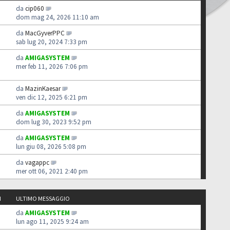
da
cip060
dom mag 24, 2026 11:10 am
da
MacGyverPPC
sab lug 20, 2024 7:33 pm
da
AMIGASYSTEM
mer feb 11, 2026 7:06 pm
da
MazinKaesar
ven dic 12, 2025 6:21 pm
da
AMIGASYSTEM
dom lug 30, 2023 9:52 pm
da
AMIGASYSTEM
lun giu 08, 2026 5:08 pm
da
vagappc
mer ott 06, 2021 2:40 pm
I
ULTIMO MESSAGGIO
da
AMIGASYSTEM
lun ago 11, 2025 9:24 am