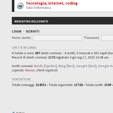
Tecnologia, internet, coding
Tutta l'informatica
MERCATINO DELL'USATO
LOGIN
•
ISCRIVITI
Nome utente:
Password:
CHI C’È IN LINEA
In totale ci sono
287
utenti connessi :: 4 iscritti, 0 nascosti e 283 ospiti (ba
Record di utenti connessi:
1172
registrato il gio lug 17, 2025 10:48 am
Iscritti connessi:
Baidu [Spider]
,
Bing [Bot]
,
Google [Bot]
,
Google A
Legenda:
Newser
,
Utenti registrati
STATISTICHE
Totale messaggi:
214551
• Totale argomenti:
13728
• Totale iscritti:
1509
•