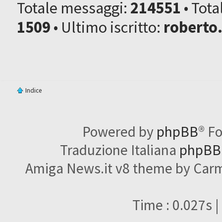
Totale messaggi:
214551
• Tot
1509
• Ultimo iscritto:
roberto
Indice
Powered by
phpBB
® F
Traduzione Italiana
phpBBI
Amiga News.it v8 theme by Carme
Time : 0.027s |