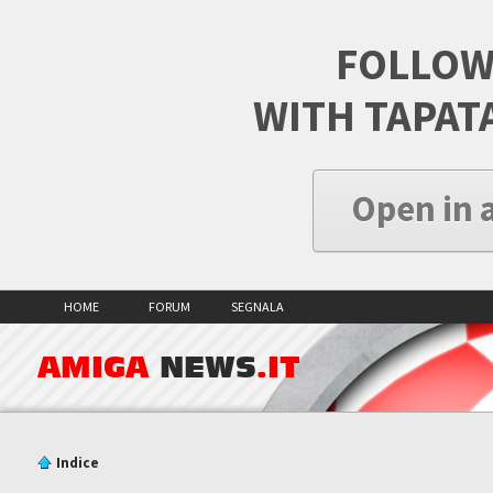
FOLLOW
WITH TAPAT
Open in 
HOME
FORUM
SEGNALA
AMIGA
NEWS
.IT
Indice