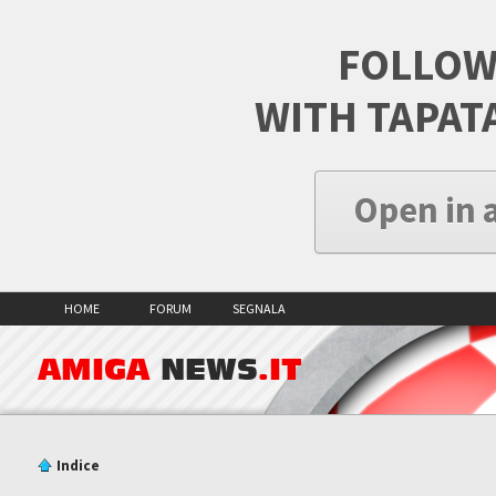
FOLLOW
WITH TAPAT
Open in 
HOME
FORUM
SEGNALA
AMIGA
NEWS
.IT
Indice