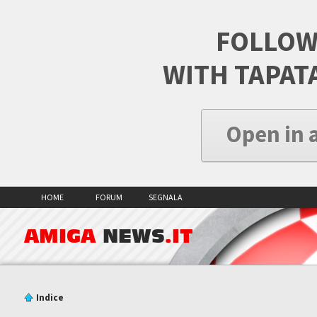
FOLLOW
WITH TAPAT
Open in 
HOME
FORUM
SEGNALA
AMIGA
NEWS
.IT
Indice