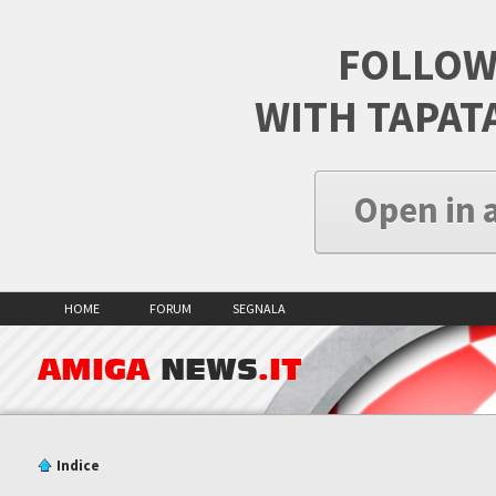
FOLLOW
WITH TAPAT
Open in 
HOME
FORUM
SEGNALA
AMIGA
NEWS
.IT
Indice