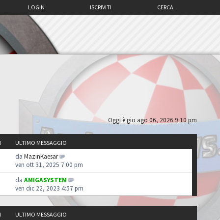
LOGIN
ISCRIVITI
CERCA
Oggi è gio ago 06, 2026 9:10 pm
I
ULTIMO MESSAGGIO
da
MazinKaesar
ven ott 31, 2025 7:00 pm
da
AMIGASYSTEM
ven dic 22, 2023 4:57 pm
I
ULTIMO MESSAGGIO