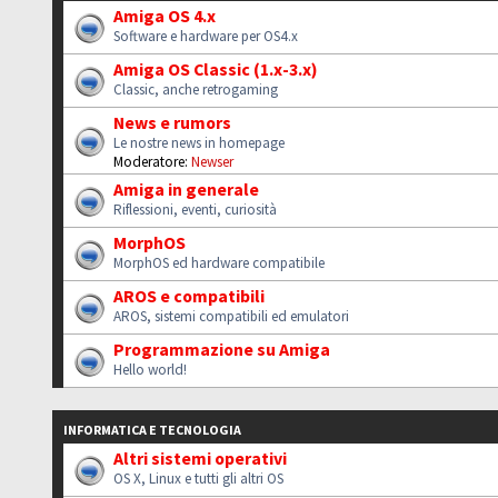
Amiga OS 4.x
Software e hardware per OS4.x
Amiga OS Classic (1.x-3.x)
Classic, anche retrogaming
News e rumors
Le nostre news in homepage
Moderatore:
Newser
Amiga in generale
Riflessioni, eventi, curiosità
MorphOS
MorphOS ed hardware compatibile
AROS e compatibili
AROS, sistemi compatibili ed emulatori
Programmazione su Amiga
Hello world!
INFORMATICA E TECNOLOGIA
Altri sistemi operativi
OS X, Linux e tutti gli altri OS