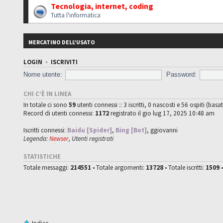
Tecnologia, internet, coding
Tutta l'informatica
MERCATINO DELL'USATO
LOGIN
•
ISCRIVITI
Nome utente:
Password:
CHI C’È IN LINEA
In totale ci sono
59
utenti connessi :: 3 iscritti, 0 nascosti e 56 ospiti (basat
Record di utenti connessi:
1172
registrato il gio lug 17, 2025 10:48 am
Iscritti connessi:
Baidu [Spider]
,
Bing [Bot]
,
ggiovanni
Legenda:
Newser
,
Utenti registrati
STATISTICHE
Totale messaggi:
214551
• Totale argomenti:
13728
• Totale iscritti:
1509
•