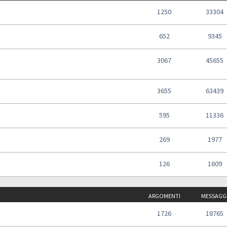
1250
33304
652
9345
3067
45655
3655
63439
595
11336
269
1977
126
1609
ARGOMENTI
MESSAGG
1726
18765