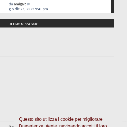
da
amigait
gio dic 25, 2025 9:41 pm
I
ULTIMO MESSAGGIO
Questo sito utilizza i cookie per migliorare
l'esperienza utente, navigando accetti il loro
Staff
•
Cancella cookie
• Tutti gli orari sono UTC + 1 ora [
ora legale
]