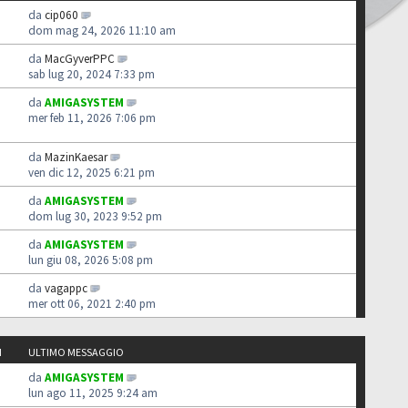
da
cip060
dom mag 24, 2026 11:10 am
da
MacGyverPPC
sab lug 20, 2024 7:33 pm
da
AMIGASYSTEM
mer feb 11, 2026 7:06 pm
da
MazinKaesar
ven dic 12, 2025 6:21 pm
da
AMIGASYSTEM
dom lug 30, 2023 9:52 pm
da
AMIGASYSTEM
lun giu 08, 2026 5:08 pm
da
vagappc
mer ott 06, 2021 2:40 pm
I
ULTIMO MESSAGGIO
da
AMIGASYSTEM
lun ago 11, 2025 9:24 am