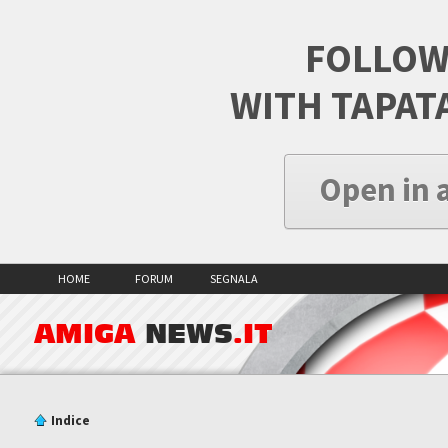
FOLLOW
WITH TAPAT
Open in 
HOME
FORUM
SEGNALA
AMIGA
NEWS
.IT
Indice