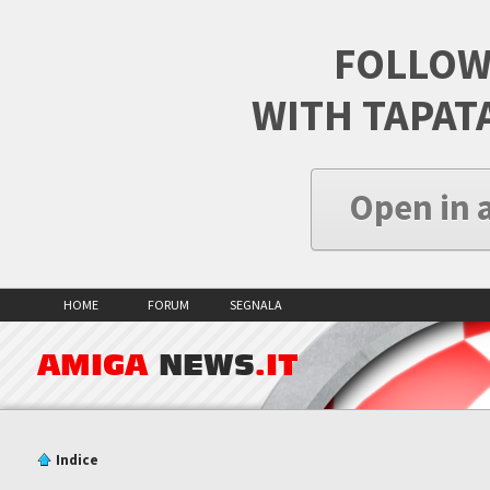
FOLLOW
WITH TAPAT
Open in 
HOME
FORUM
SEGNALA
AMIGA
NEWS
.IT
Indice