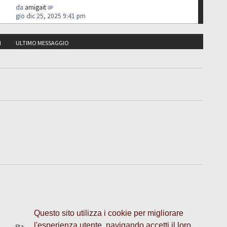
da
amigait
gio dic 25, 2025 9:41 pm
I
ULTIMO MESSAGGIO
Questo sito utilizza i cookie per migliorare
l'esperienza utente, navigando accetti il loro
Staff
•
Cancella cookie
• Tutti gli orari sono UTC + 1 ora [
ora legale
]