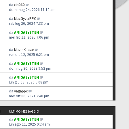
da
cip060
dom mag 24, 2026 11:10 am
da
MacGyverPPC
sab lug 20, 2024 7:33 pm
da
AMIGASYSTEM
mer feb 11, 2026 7:06 pm
da
MazinKaesar
ven dic 12, 2025 6:21 pm
da
AMIGASYSTEM
dom lug 30, 2023 9:52 pm
da
AMIGASYSTEM
lun giu 08, 2026 5:08 pm
da
vagappc
mer ott 06, 2021 2:40 pm
I
ULTIMO MESSAGGIO
da
AMIGASYSTEM
lun ago 11, 2025 9:24 am