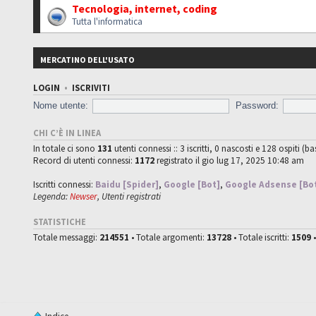
Tecnologia, internet, coding
Tutta l'informatica
MERCATINO DELL'USATO
LOGIN
•
ISCRIVITI
Nome utente:
Password:
CHI C’È IN LINEA
In totale ci sono
131
utenti connessi :: 3 iscritti, 0 nascosti e 128 ospiti (ba
Record di utenti connessi:
1172
registrato il gio lug 17, 2025 10:48 am
Iscritti connessi:
Baidu [Spider]
,
Google [Bot]
,
Google Adsense [Bo
Legenda:
Newser
,
Utenti registrati
STATISTICHE
Totale messaggi:
214551
• Totale argomenti:
13728
• Totale iscritti:
1509
•