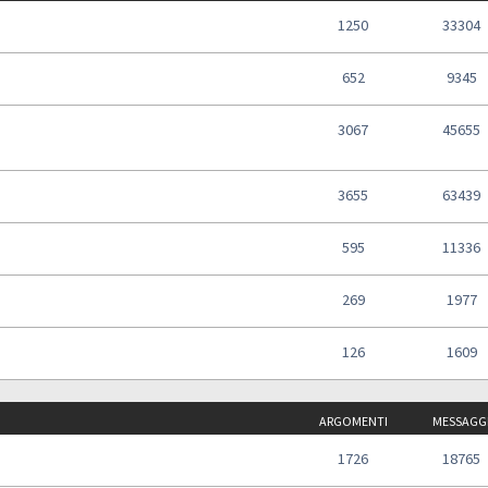
1250
33304
652
9345
3067
45655
3655
63439
595
11336
269
1977
126
1609
ARGOMENTI
MESSAGG
1726
18765