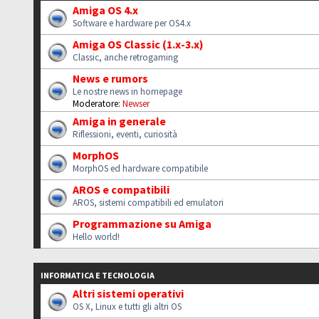
Amiga OS 4.x
Software e hardware per OS4.x
Amiga OS Classic (1.x-3.x)
Classic, anche retrogaming
News e rumors
Le nostre news in homepage
Moderatore:
Newser
Amiga in generale
Riflessioni, eventi, curiosità
MorphOS
MorphOS ed hardware compatibile
AROS e compatibili
AROS, sistemi compatibili ed emulatori
Programmazione su Amiga
Hello world!
INFORMATICA E TECNOLOGIA
Altri sistemi operativi
OS X, Linux e tutti gli altri OS