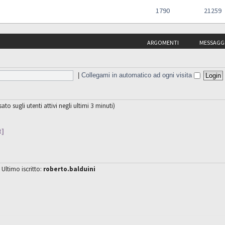
1790
21259
ARGOMENTI
MESSAGG
|
Collegami in automatico ad ogni visita
sato sugli utenti attivi negli ultimi 3 minuti)
t]
 Ultimo iscritto:
roberto.balduini