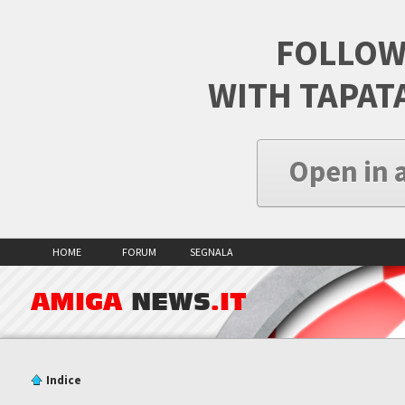
FOLLOW
WITH TAPAT
Open in 
HOME
FORUM
SEGNALA
AMIGA
NEWS
.IT
Indice