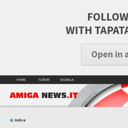
FOLLOW
WITH TAPAT
Open in 
HOME
FORUM
SEGNALA
AMIGA
NEWS
.IT
Indice