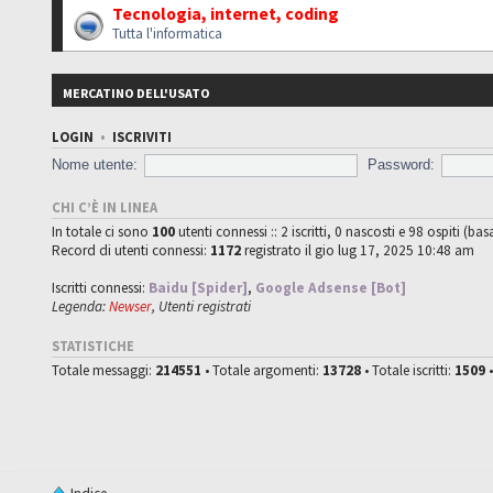
Tecnologia, internet, coding
Tutta l'informatica
MERCATINO DELL'USATO
LOGIN
•
ISCRIVITI
Nome utente:
Password:
CHI C’È IN LINEA
In totale ci sono
100
utenti connessi :: 2 iscritti, 0 nascosti e 98 ospiti (bas
Record di utenti connessi:
1172
registrato il gio lug 17, 2025 10:48 am
Iscritti connessi:
Baidu [Spider]
,
Google Adsense [Bot]
Legenda:
Newser
,
Utenti registrati
STATISTICHE
Totale messaggi:
214551
• Totale argomenti:
13728
• Totale iscritti:
1509
•