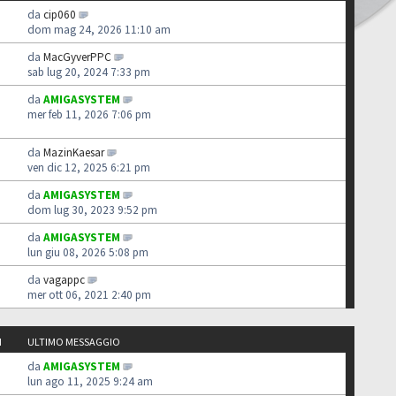
da
cip060
dom mag 24, 2026 11:10 am
da
MacGyverPPC
sab lug 20, 2024 7:33 pm
da
AMIGASYSTEM
mer feb 11, 2026 7:06 pm
da
MazinKaesar
ven dic 12, 2025 6:21 pm
da
AMIGASYSTEM
dom lug 30, 2023 9:52 pm
da
AMIGASYSTEM
lun giu 08, 2026 5:08 pm
da
vagappc
mer ott 06, 2021 2:40 pm
I
ULTIMO MESSAGGIO
da
AMIGASYSTEM
lun ago 11, 2025 9:24 am