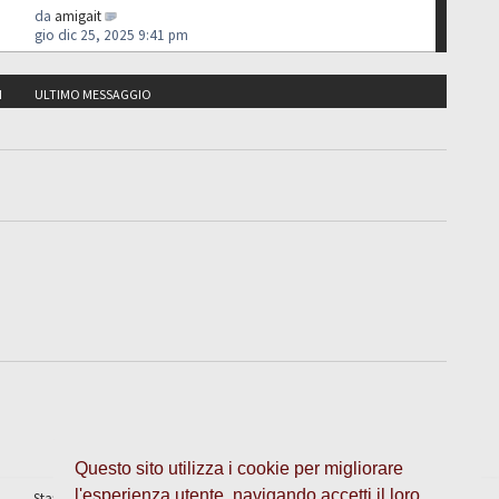
da
amigait
gio dic 25, 2025 9:41 pm
I
ULTIMO MESSAGGIO
Questo sito utilizza i cookie per migliorare
l'esperienza utente, navigando accetti il loro
Staff
•
Cancella cookie
• Tutti gli orari sono UTC + 1 ora [
ora legale
]