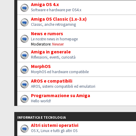
Amiga OS 4.x
Software e hardware per OS4.x
Amiga OS Classic (1.x-3.x)
Classic, anche retrogaming
News e rumors
Le nostre news in homepage
Moderatore:
Newser
Amiga in generale
Riflessioni, eventi, curiosità
MorphOS
MorphOS ed hardware compatibile
AROS e compatibili
AROS, sistemi compatibili ed emulatori
Programmazione su Amiga
Hello world!
INFORMATICA E TECNOLOGIA
Altri sistemi operativi
OS X, Linux e tutti gli altri OS