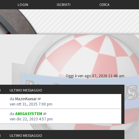
LOGIN
ISCRIVITI
CERCA
Oggi è ven ago 07, 2026 11:46 am
I
ULTIMO MESSAGGIO
da
MazinKaesar
ven ott 31, 2025 7:00 pm
da
AMIGASYSTEM
ven dic 22, 2023 4:57 pm
I
ULTIMO MESSAGGIO