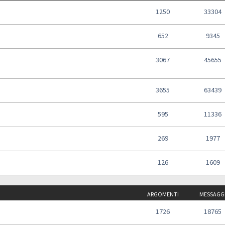
1250
33304
652
9345
3067
45655
3655
63439
595
11336
269
1977
126
1609
ARGOMENTI
MESSAGG
1726
18765