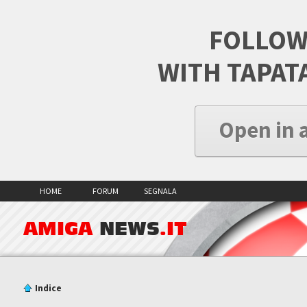
FOLLOW
WITH TAPAT
Open in 
HOME
FORUM
SEGNALA
AMIGA
NEWS
.IT
Indice