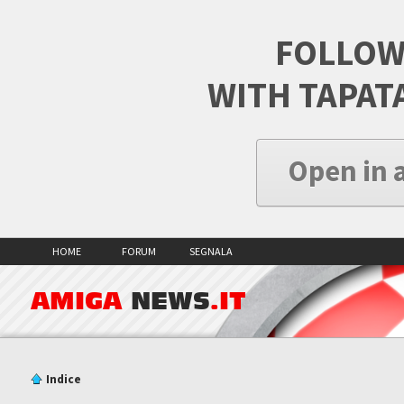
FOLLOW
WITH TAPAT
Open in 
HOME
FORUM
SEGNALA
AMIGA
NEWS
.IT
Indice