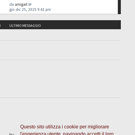
da
amigait
gio dic 25, 2025 9:41 pm
I
ULTIMO MESSAGGIO
Questo sito utilizza i cookie per migliorare
l'esperienza utente, navigando accetti il loro
Staff
•
Cancella cookie
• Tutti gli orari sono UTC + 1 ora [
ora legale
]