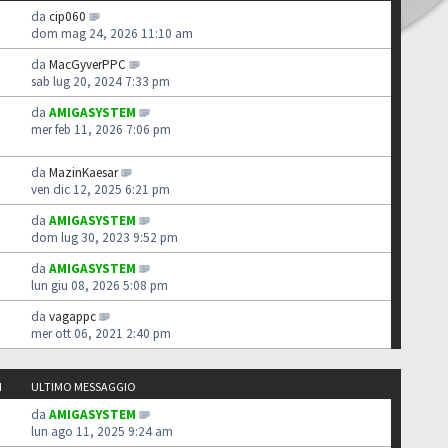
da
cip060
dom mag 24, 2026 11:10 am
da
MacGyverPPC
sab lug 20, 2024 7:33 pm
da
AMIGASYSTEM
mer feb 11, 2026 7:06 pm
da
MazinKaesar
ven dic 12, 2025 6:21 pm
da
AMIGASYSTEM
dom lug 30, 2023 9:52 pm
da
AMIGASYSTEM
lun giu 08, 2026 5:08 pm
da
vagappc
mer ott 06, 2021 2:40 pm
I
ULTIMO MESSAGGIO
da
AMIGASYSTEM
lun ago 11, 2025 9:24 am