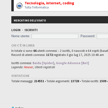
Tecnologia, internet, coding
Tutta l'informatica
MERCATINO DELL'USATO
LOGIN
•
ISCRIVITI
Nome utente:
Password:
CHI C’È IN LINEA
In totale ci sono
66
utenti connessi :: 2 iscritti, 0 nascosti e 64 ospiti (basat
Record di utenti connessi:
1172
registrato il gio lug 17, 2025 10:48 am
Iscritti connessi:
Baidu [Spider]
,
Google Adsense [Bot]
Legenda:
Newser
,
Utenti registrati
STATISTICHE
Totale messaggi:
214551
• Totale argomenti:
13728
• Totale iscritti:
1509
•