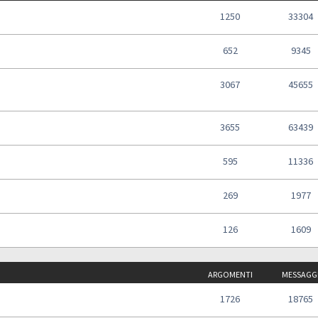
1250
33304
652
9345
3067
45655
3655
63439
595
11336
269
1977
126
1609
ARGOMENTI
MESSAGG
1726
18765