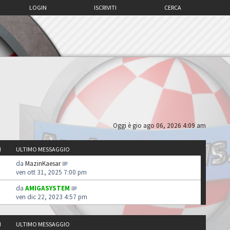
LOGIN
ISCRIVITI
CERCA
Oggi è gio ago 06, 2026 4:09 am
I
ULTIMO MESSAGGIO
da
MazinKaesar
ven ott 31, 2025 7:00 pm
da
AMIGASYSTEM
ven dic 22, 2023 4:57 pm
I
ULTIMO MESSAGGIO