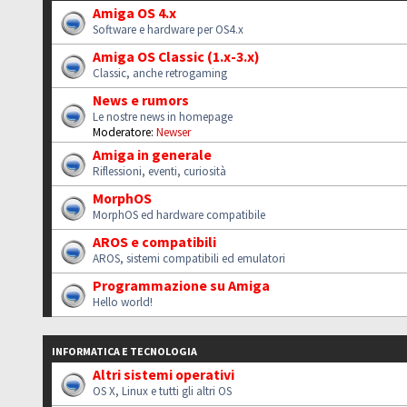
Amiga OS 4.x
Software e hardware per OS4.x
Amiga OS Classic (1.x-3.x)
Classic, anche retrogaming
News e rumors
Le nostre news in homepage
Moderatore:
Newser
Amiga in generale
Riflessioni, eventi, curiosità
MorphOS
MorphOS ed hardware compatibile
AROS e compatibili
AROS, sistemi compatibili ed emulatori
Programmazione su Amiga
Hello world!
INFORMATICA E TECNOLOGIA
Altri sistemi operativi
OS X, Linux e tutti gli altri OS