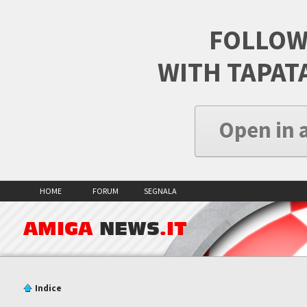
FOLLOW
WITH TAPAT
Open in 
HOME
FORUM
SEGNALA
AMIGA
NEWS
.IT
Indice