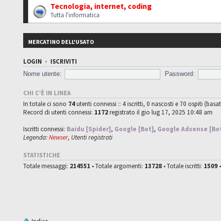
Tecnologia, internet, coding
Tutta l'informatica
MERCATINO DELL'USATO
LOGIN
•
ISCRIVITI
Nome utente:
Password:
CHI C’È IN LINEA
In totale ci sono
74
utenti connessi :: 4 iscritti, 0 nascosti e 70 ospiti (basat
Record di utenti connessi:
1172
registrato il gio lug 17, 2025 10:48 am
Iscritti connessi:
Baidu [Spider]
,
Google [Bot]
,
Google Adsense [Bo
Legenda:
Newser
,
Utenti registrati
STATISTICHE
Totale messaggi:
214551
• Totale argomenti:
13728
• Totale iscritti:
1509
•