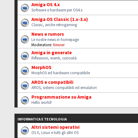
Amiga OS 4.x
Software e hardware per OS4.x
Amiga OS Classic (1.x-3.x)
Classic, anche retrogaming
News e rumors
Le nostre news in homepage
Moderatore:
Newser
Amiga in generale
Riflessioni, eventi, curiosità
MorphOS
MorphOS ed hardware compatibile
AROS e compatibili
AROS, sistemi compatibili ed emulatori
Programmazione su Amiga
Hello world!
INFORMATICA E TECNOLOGIA
Altri sistemi operativi
OS X, Linux e tutti gli altri OS