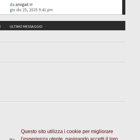
da
amigait
gio dic 25, 2025 9:41 pm
I
ULTIMO MESSAGGIO
Questo sito utilizza i cookie per migliorare
l'esperienza utente, navigando accetti il loro
Staff
•
Cancella cookie
• Tutti gli orari sono UTC + 1 ora [
ora legale
]