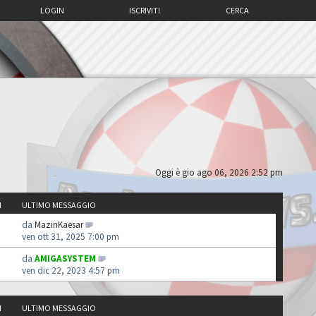
LOGIN
ISCRIVITI
CERCA
Oggi è gio ago 06, 2026 2:52 pm
I
ULTIMO MESSAGGIO
da
MazinKaesar
ven ott 31, 2025 7:00 pm
da
AMIGASYSTEM
ven dic 22, 2023 4:57 pm
I
ULTIMO MESSAGGIO