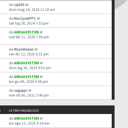
da
cip060
dom mag 24, 2026 11:10 am
da
MacGyverPPC
sab lug 20, 2024 7:33 pm
da
AMIGASYSTEM
mer feb 11, 2026 7:06 pm
da
MazinKaesar
ven dic 12, 2025 6:21 pm
da
AMIGASYSTEM
dom lug 30, 2023 9:52 pm
da
AMIGASYSTEM
lun giu 08, 2026 5:08 pm
da
vagappc
mer ott 06, 2021 2:40 pm
I
ULTIMO MESSAGGIO
da
AMIGASYSTEM
lun ago 11, 2025 9:24 am