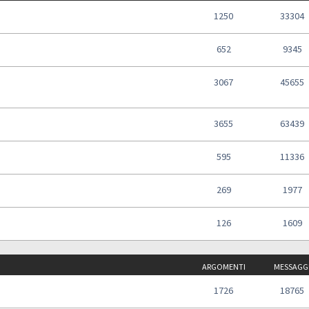
1250
33304
652
9345
3067
45655
3655
63439
595
11336
269
1977
126
1609
ARGOMENTI
MESSAGG
1726
18765