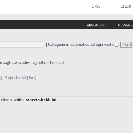
1790
21259
ARGOMENTI
MESSAGG
|
Collegami in automatico ad ogni visita
o sugli utenti attivi negli ultimi 3 minuti)
t]
,
Majestic-12 [Bot]
 Ultimo iscritto:
roberto.balduini