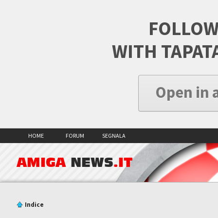
FOLLOW
WITH TAPAT
Open in 
HOME
FORUM
SEGNALA
AMIGA
NEWS
.IT
Indice