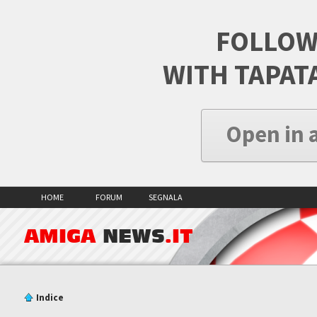
FOLLOW
WITH TAPAT
Open in 
HOME
FORUM
SEGNALA
AMIGA
NEWS
.IT
Indice