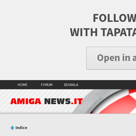
FOLLOW
WITH TAPAT
Open in 
HOME
FORUM
SEGNALA
AMIGA
NEWS
.IT
Indice