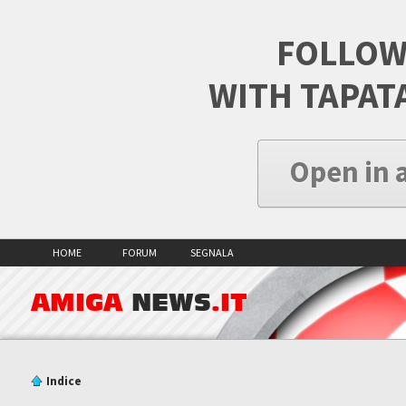
FOLLOW
WITH TAPAT
Open in 
HOME
FORUM
SEGNALA
AMIGA
NEWS
.IT
Indice