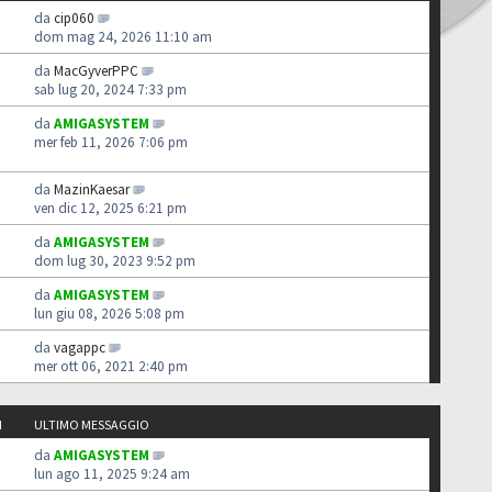
da
cip060
dom mag 24, 2026 11:10 am
da
MacGyverPPC
sab lug 20, 2024 7:33 pm
da
AMIGASYSTEM
mer feb 11, 2026 7:06 pm
da
MazinKaesar
ven dic 12, 2025 6:21 pm
da
AMIGASYSTEM
dom lug 30, 2023 9:52 pm
da
AMIGASYSTEM
lun giu 08, 2026 5:08 pm
da
vagappc
mer ott 06, 2021 2:40 pm
I
ULTIMO MESSAGGIO
da
AMIGASYSTEM
lun ago 11, 2025 9:24 am