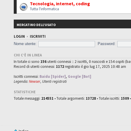
Tecnologia, internet, coding
Tutta l'informatica
MERCATINO DELL'USATO
LOGIN
•
ISCRIVITI
Nome utente:
Password:
CHI C’È IN LINEA
In totale ci sono
156
utenti connessi :: 2 iscritti, 0 nascosti e 154 ospiti (ba
Record di utenti connessi:
1172
registrato il gio lug 17, 2025 10:48 am
Iscritti connessi:
Baidu [Spider]
,
Google [Bot]
Legenda:
Newser
,
Utenti registrati
STATISTICHE
Totale messaggi:
214551
• Totale argomenti:
13728
• Totale iscritti:
1509
•