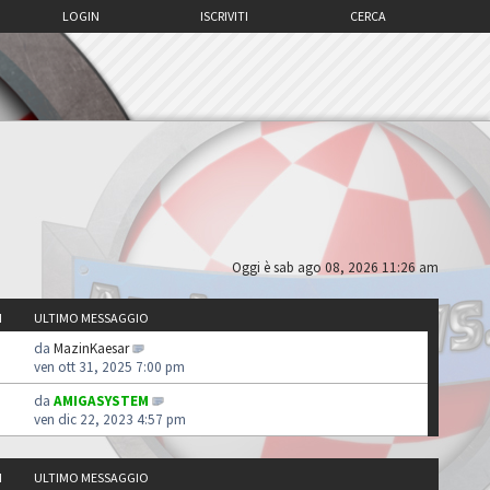
LOGIN
ISCRIVITI
CERCA
Oggi è sab ago 08, 2026 11:26 am
I
ULTIMO MESSAGGIO
da
MazinKaesar
ven ott 31, 2025 7:00 pm
da
AMIGASYSTEM
ven dic 22, 2023 4:57 pm
I
ULTIMO MESSAGGIO