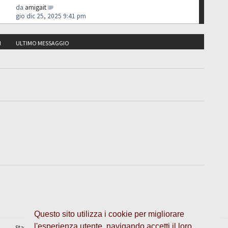
da
amigait
gio dic 25, 2025 9:41 pm
I
ULTIMO MESSAGGIO
Questo sito utilizza i cookie per migliorare
l'esperienza utente, navigando accetti il loro
Staff
•
Cancella cookie
• Tutti gli orari sono UTC + 1 ora [
ora legale
]