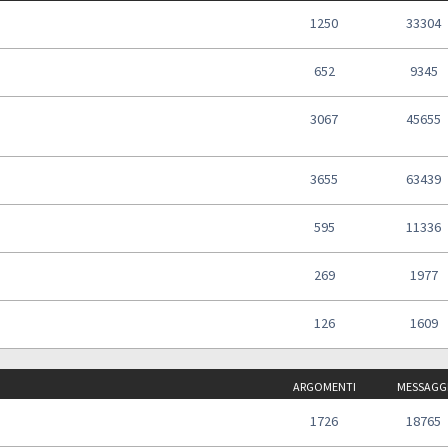
1250
33304
652
9345
3067
45655
3655
63439
595
11336
269
1977
126
1609
ARGOMENTI
MESSAGG
1726
18765