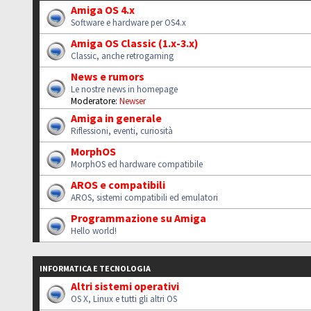
Amiga OS 4.x
Software e hardware per OS4.x
Amiga OS Classic (1.x-3.x)
Classic, anche retrogaming
News e rumors
Le nostre news in homepage
Moderatore:
Newser
Amiga in generale
Riflessioni, eventi, curiosità
MorphOS
MorphOS ed hardware compatibile
AROS e compatibili
AROS, sistemi compatibili ed emulatori
Programmazione su Amiga
Hello world!
INFORMATICA E TECNOLOGIA
Altri sistemi operativi
OS X, Linux e tutti gli altri OS