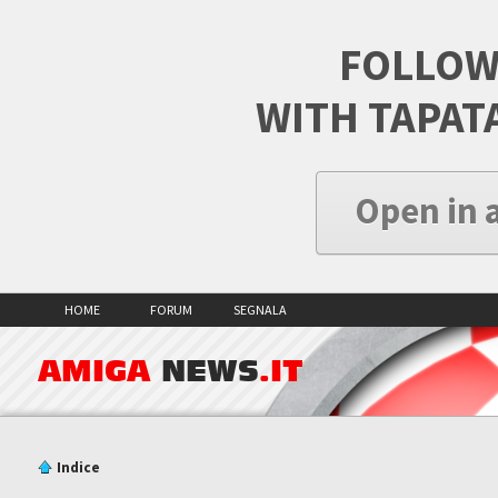
FOLLOW
WITH TAPAT
Open in 
HOME
FORUM
SEGNALA
AMIGA
NEWS
.IT
Indice