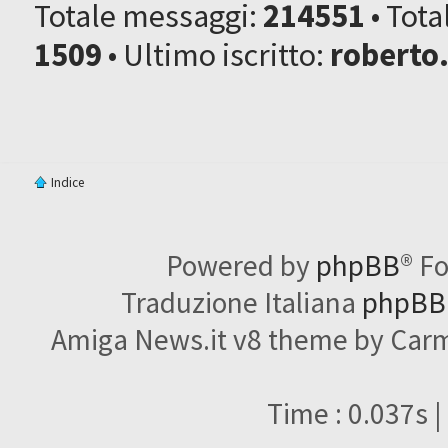
Totale messaggi:
214551
• Tot
1509
• Ultimo iscritto:
roberto
Indice
Powered by
phpBB
® F
Traduzione Italiana
phpBBI
Amiga News.it v8 theme by Carme
Time : 0.037s |