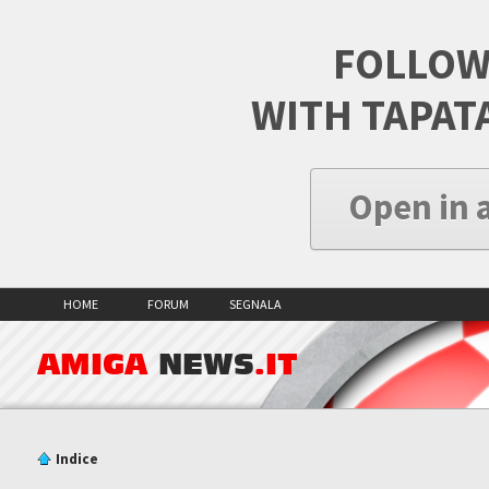
FOLLOW
WITH TAPAT
Open in 
HOME
FORUM
SEGNALA
AMIGA
NEWS
.IT
Indice