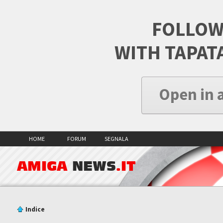
FOLLOW
WITH TAPAT
Open in 
HOME
FORUM
SEGNALA
AMIGA
NEWS
.IT
Indice