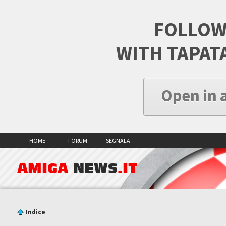
FOLLOW
WITH TAPAT
Open in 
HOME
FORUM
SEGNALA
AMIGA
NEWS
.IT
Indice