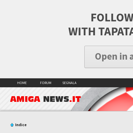
FOLLOW
WITH TAPAT
Open in 
HOME
FORUM
SEGNALA
AMIGA
NEWS
.IT
Indice