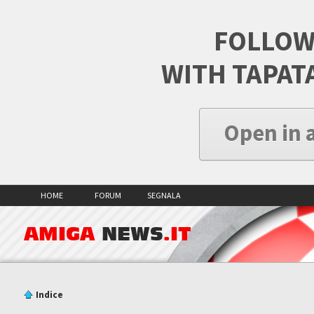
FOLLOW
WITH TAPAT
Open in 
HOME
FORUM
SEGNALA
AMIGA
NEWS
.IT
Indice