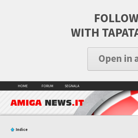
FOLLOW
WITH TAPAT
Open in 
HOME
FORUM
SEGNALA
AMIGA
NEWS
.IT
Indice